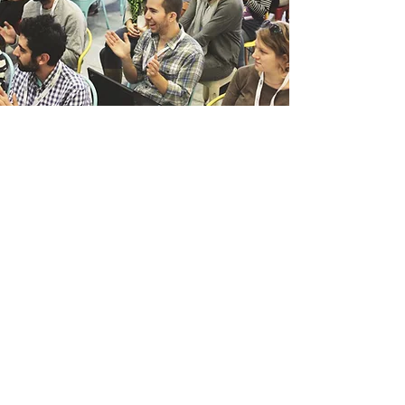
FORMAÇÃO
HABILITANTE
TÉCNICOS,
INSPECTORES E
PROJECTISTAS
SCIE
No âmbito da acção de
sensibilização aos